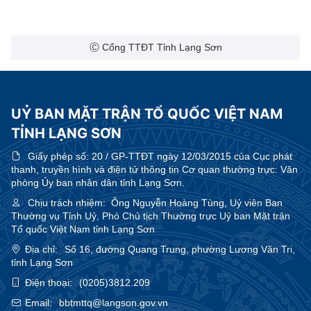
Ⓒ Cổng TTĐT Tỉnh Lạng Sơn
UỶ BAN MẶT TRẬN TỔ QUỐC VIỆT NAM
TỈNH LẠNG SƠN
Giấy phép số:
20 / GP-TTĐT ngày 12/03/2015 của Cục phát
thanh, truyền hình và điện tử thông tin Cơ quan thường trực: Văn
phòng Ủy ban nhân dân tỉnh Lạng Sơn.
Chịu trách nhiệm:
Ông Nguyễn Hoàng Tùng, Uỷ viên Ban
Thường vụ Tỉnh Uỷ, Phó Chủ tịch Thường trực Uỷ ban Mặt trận
Tổ quốc Việt Nam tỉnh Lạng Sơn
Địa chỉ:
Số 16, đường Quang Trung, phường Lương Văn Tri,
tỉnh Lạng Sơn
Điện thoại:
(0205)3812.209
Email:
bbtmttq@langson.gov.vn