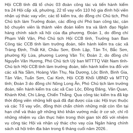
Hội CCB tỉnh đã tổ chức 03 đoàn công tác và tiến hành kiểm
tra 24 Hội cấp xã, phường, 22 tổ vay vốn 110 hộ gia đình hội viên
nhận uỷ thác vay vốn; các tổ kiểm tra, do đồng chí Chủ tịch, Phó
Chủ tịch làm Trưởng đoàn, các đồng chí Phó ban công tác, cán
bộ chuyên viên là thành viên đoàn kiểm tra và lãnh đạo Ngân
hàng chính sách xã hội của địa phương. Đoàn 1, do đồng chí
Phạm Viết Văn, Phó Chủ tịch Hội CCB tỉnh, Trưởng ban Ban
Công tác CCB tỉnh làm trưởng đoàn, tiến hành kiểm tra các xã
Tràng Định, Thất Kê, Châu Sơn, Đình Lập, Tân Tri, Bắc Sơn,
phường Kỳ Lừa, phương Lương Văn Tri; Đoàn 2, do đồng chí
Nguyễn Văn Hương, Phó Chủ tịch Uỷ ban MTTTQ Việt Nam tỉnh-
Chủ tịch Hội CCB tỉnh làm trưởng đoàn, tiến hành kiểm tra đối với
các xã Na Sầm, Hoàng Văn Thụ, Na Dương, Lộc Bình, Bình Gia,
Tân Văn, Tuấn Sơn, Cai Kinh, Hội CCB Khối UBND và MTTQ
tỉnh; Đoàn 3 do đồng chí Nông Long Ân, Phó Chủ tịch làm trưởng
đoàn, tiến hành kiểm tra các xã Cao Lộc, Đồng Đăng, Văn Quan,
Khánh Khê, Chi Lăng, Chiến Thắng. Qua công tác kiểm tra đã kịp
thời động viên những kết quả đã đạt được của các Hội trực thuộc
và các Tổ vay vốn, đồng thời chấn chỉnh những mặt còn tồn tại
hạn chế và tháo gỡ những khó khăn vướng mắc ở cơ sở, chỉ rõ
những nhiệm vụ cần thực hiện trong thời gian tới đối với nhiệm
vụ công tác Hội và nhận uỷ thác cho vay của Ngân hàng chính
sách xã hội trên địa bàn trong 6 tháng cuối năm 2026..