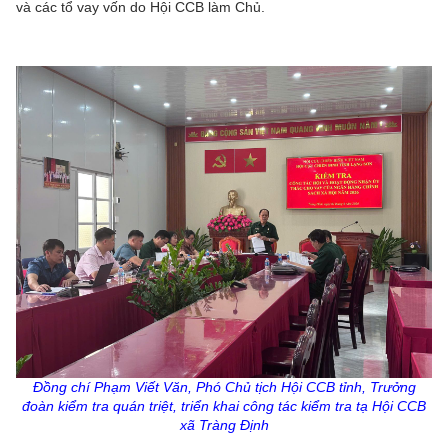
và các tổ vay vốn do Hội CCB làm Chủ.
Đồng chí Phạm Viết Văn, Phó Chủ tịch Hội CCB tỉnh, Trưởng
đoàn kiểm tra quán triệt, triển khai công tác kiểm tra tạ Hội CCB
xã Tràng Định