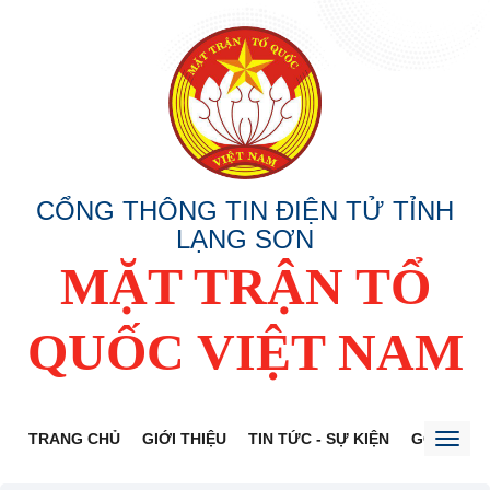
CỔNG THÔNG TIN ĐIỆN TỬ TỈNH
LẠNG SƠN
MẶT TRẬN TỔ
QUỐC VIỆT NAM
TRANG CHỦ
GIỚI THIỆU
TIN TỨC - SỰ KIỆN
GÓP Ý DỰ
Toggl
naviga