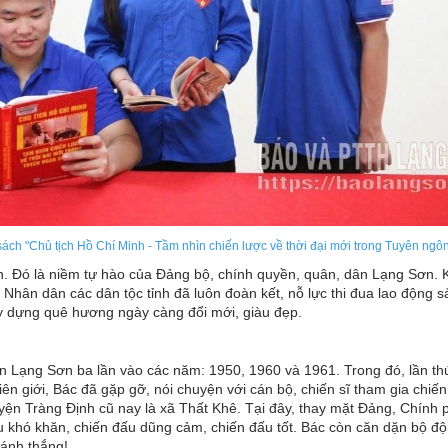
h "Chủ tịch Hồ Chí Minh - Tầm nhìn chiến lược về thời đại mới trong Tuyên ngôn
n. Đó là niềm tự hào của Đảng bộ, chính quyền, quân, dân Lạng Sơn. 
hân dân các dân tộc tỉnh đã luôn đoàn kết, nỗ lực thi đua lao động s
xây dựng quê hương ngày càng đổi mới, giàu đẹp.
 Lạng Sơn ba lần vào các năm: 1950, 1960 và 1961. Trong đó, lần th
n giới, Bác đã gặp gỡ, nói chuyện với cán bộ, chiến sĩ tham gia chiến
yện Tràng Định cũ nay là xã Thất Khê. Tại đây, thay mặt Đảng, Chính 
u khó khăn, chiến đấu dũng cảm, chiến đấu tốt. Bác còn căn dặn bộ độ
đánh thắng!