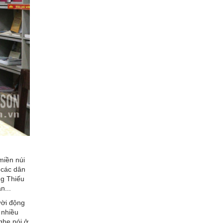
miền núi
 các dân
ng Thiếu
n...
ười động
 nhiều
ghe nói ở