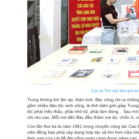
Cán bộ Thư viện tỉnh giới th
Trong không khí ấm áp, thân tình, Bác cũng chỉ ra nhữn
gồm nhiều dân tộc sinh sống, là tỉnh biên giới giáp Trun
tộc phải hiểu thấu, phải nhớ kỹ, phải làm đúng... Sau m
nhi rẻo cao. Mỗi nơi đến Bác đều thăm nơi ăn, chốn ở, c
Còn lần thứ ba là năm 1961 trong chuyến công tác Cao 
viên đồng bào phải xây dựng hợp tác xã lớn hơn nữa như
thóc gạo của cải để đời sống ngày càng được nâng cao, 