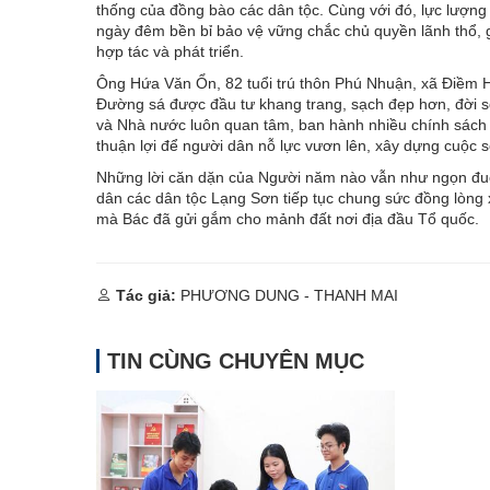
thống của đồng bào các dân tộc. Cùng với đó, lực lượng 
ngày đêm bền bỉ bảo vệ vững chắc chủ quyền lãnh thổ, gi
hợp tác và phát triển.
Ông Hứa Văn Ổn, 82 tuổi trú thôn Phú Nhuận, xã Điềm He
Đường sá được đầu tư khang trang, sạch đẹp hơn, đời s
và Nhà nước luôn quan tâm, ban hành nhiều chính sách thi
thuận lợi để người dân nỗ lực vươn lên, xây dựng cuộc 
Những lời căn dặn của Người năm nào vẫn như ngọn đuốc
dân các dân tộc Lạng Sơn tiếp tục chung sức đồng lòng
mà Bác đã gửi gắm cho mảnh đất nơi địa đầu Tổ quốc.
Tác giả:
PHƯƠNG DUNG - THANH MAI
TIN CÙNG CHUYÊN MỤC