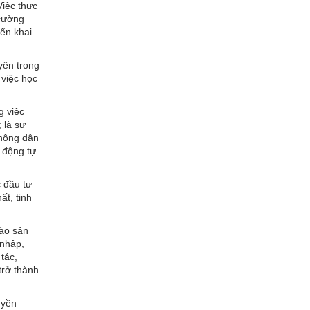
Việc thực
 cường
iển khai
yên trong
 việc học
g việc
 là sự
 nông dân
 động tự
 đầu tư
ất, tinh
vào sản
 nhập,
tác,
trở thành
uyền