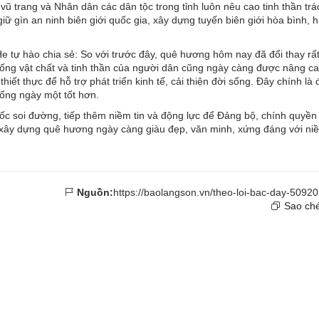
vũ trang và Nhân dân các dân tộc trong tỉnh luôn nêu cao tinh thần tr
ữ gìn an ninh biên giới quốc gia, xây dựng tuyến biên giới hòa bình, h
 tự hào chia sẻ: So với trước đây, quê hương hôm nay đã đổi thay rất
ống vật chất và tinh thần của người dân cũng ngày càng được nâng c
ết thực để hỗ trợ phát triển kinh tế, cải thiện đời sống. Đây chính là 
sống ngày một tốt hơn.
 soi đường, tiếp thêm niềm tin và động lực để Đảng bộ, chính quyền
 xây dựng quê hương ngày càng giàu đẹp, văn minh, xứng đáng với niề
Nguồn:
https://baolangson.vn/theo-loi-bac-day-5092
Sao ché