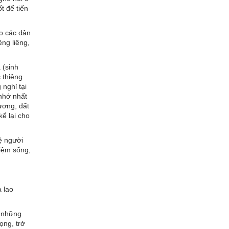
t để tiến
o các dân
êng liêng,
 (sinh
 thiêng
nghỉ tại
nhớ nhất
ương, đất
kể lại cho
ệ người
hiệm sống,
 lao
g những
ọng, trở