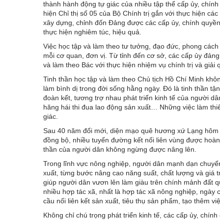
thành hành động tự giác của nhiều tập thể cấp ủy, chính
hiện Chỉ thị số 05 của Bộ Chính trị gắn với thực hiện các
xây dựng, chỉnh đốn Đảng được các cấp ủy, chính quyền, M
thực hiện nghiêm túc, hiệu quả.
Việc học tập và làm theo tư tưởng, đạo đức, phong cách
mỗi cơ quan, đơn vị. Từ tỉnh đến cơ sở, các cấp ủy đảng
và làm theo Bác với thực hiện nhiệm vụ chính trị và giải 
Tinh thần học tập và làm theo Chủ tịch Hồ Chí Minh khô
làm bình dị trong đời sống hằng ngày. Đó là tinh thần tận
đoàn kết, tương trợ nhau phát triển kinh tế của người d
hăng hái thi đua lao động sản xuất… Những việc làm thi
giác.
Sau 40 năm đổi mới, diện mạo quê hương xứ Lạng hôm na
đồng bộ, nhiều tuyến đường kết nối liên vùng được hoàn th
thần của người dân không ngừng được nâng lên.
Trong lĩnh vực nông nghiệp, người dân mạnh dạn chuyển 
xuất, từng bước nâng cao năng suất, chất lượng và giá t
giúp người dân vươn lên làm giàu trên chính mảnh đất quê
nhiều hợp tác xã, nhất là hợp tác xã nông nghiệp, ngày
cầu nối liên kết sản xuất, tiêu thụ sản phẩm, tạo thêm vi
Không chỉ chú trọng phát triển kinh tế, các cấp ủy, chín