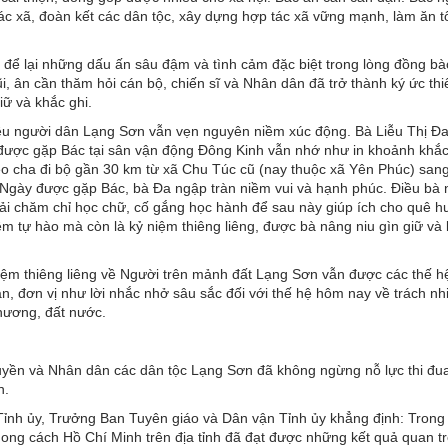
ác xã, đoàn kết các dân tộc, xây dựng hợp tác xã vững mạnh, làm ăn tố
 để lại những dấu ấn sâu đậm và tình cảm đặc biệt trong lòng đồng bà
i, ân cần thăm hỏi cán bộ, chiến sĩ và Nhân dân đã trở thành ký ức thi
iữ và khắc ghi.
iều người dân Lạng Sơn vẫn vẹn nguyên niềm xúc động. Bà Liễu Thị Đa
được gặp Bác tại sân vận động Đông Kinh vẫn nhớ như in khoảnh khắc
eo cha đi bộ gần 30 km từ xã Chu Túc cũ (nay thuộc xã Yên Phúc) sang 
 Ngày được gặp Bác, bà Đa ngập tràn niềm vui và hạnh phúc. Điều bà 
hải chăm chỉ học chữ, cố gắng học hành để sau này giúp ích cho quê h
m tự hào mà còn là kỷ niệm thiêng liêng, được bà nâng niu gìn giữ và 
ệm thiêng liêng về Người trên mảnh đất Lạng Sơn vẫn được các thế h
uan, đơn vị như lời nhắc nhở sâu sắc đối với thế hệ hôm nay về trách n
hương, đất nước.
uyền và Nhân dân các dân tộc Lạng Sơn đã không ngừng nỗ lực thi đua
n.
nh ủy, Trưởng Ban Tuyên giáo và Dân vận Tỉnh ủy khẳng định: Tron
ong cách Hồ Chí Minh trên địa tỉnh đã đạt được những kết quả quan tr