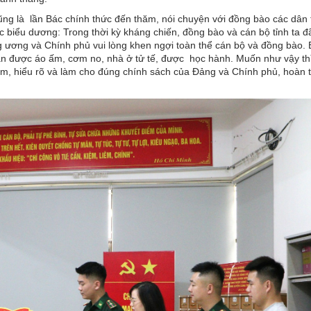
ng là lần Bác chính thức đến thăm, nói chuyện với đồng bào các dân 
ác biểu dương: Trong thời kỳ kháng chiến, đồng bào và cán bộ tỉnh ta đ
g ương và Chính phủ vui lòng khen ngợi toàn thể cán bộ và đồng bào.
ân được áo ấm, cơm no, nhà ở tử tế, được học hành. Muốn như vậy th
kiệm, hiểu rõ và làm cho đúng chính sách của Đảng và Chính phủ, hoàn 