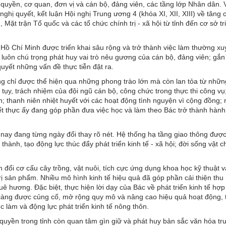
 quyền, cơ quan, đơn vị và cán bộ, đảng viên, các tầng lớp Nhân dân. 
 nghị quyết, kết luận Hội nghị Trung ương 4 (khóa XI, XII, XIII) về tăng
ặt trận Tổ quốc và các tổ chức chính trị - xã hội từ tỉnh đến cơ sở tr
 Hồ Chí Minh được triển khai sâu rộng và trở thành việc làm thường xu
 luôn chú trọng phát huy vai trò nêu gương của cán bộ, đảng viên; gắn
quyết những vấn đề thực tiễn đặt ra.
ng chỉ được thể hiện qua những phong trào lớn mà còn lan tỏa từ nhữn
 tụy, trách nhiệm của đội ngũ cán bộ, công chức trong thực thi công vụ;
ân; thanh niên nhiệt huyết với các hoạt động tình nguyện vì cộng đồng;
ết thực ấy đang góp phần đưa việc học và làm theo Bác trở thành hành
y đang từng ngày đổi thay rõ nét. Hệ thống hạ tầng giao thông được
ành, tạo động lực thúc đẩy phát triển kinh tế - xã hội; đời sống vật ch
đổi cơ cấu cây trồng, vật nuôi, tích cực ứng dụng khoa học kỹ thuật 
rị sản phẩm. Nhiều mô hình kinh tế hiệu quả đã góp phần cải thiện thu
 hương. Đặc biệt, thực hiện lời dạy của Bác về phát triển kinh tế hợp 
 càng được củng cố, mở rộng quy mô và nâng cao hiệu quả hoạt động, 
ệc làm và động lực phát triển kinh tế nông thôn.
h quyền trong tỉnh còn quan tâm gìn giữ và phát huy bản sắc văn hóa tr