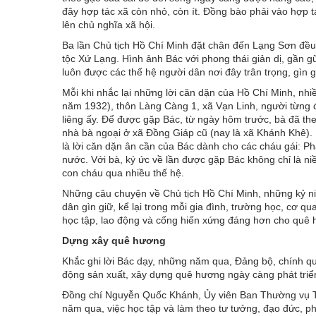
đây hợp tác xã còn nhỏ, còn ít. Đồng bào phải vào hợp t
lên chủ nghĩa xã hội.
Ba lần Chủ tịch Hồ Chí Minh đặt chân đến Lạng Sơn đều
tộc Xứ Lạng. Hình ảnh Bác với phong thái giản dị, gần gũ
luôn được các thế hệ người dân nơi đây trân trọng, gìn g
Mỗi khi nhắc lại những lời căn dặn của Hồ Chí Minh, nh
năm 1932), thôn Làng Càng 1, xã Vạn Linh, người từng 
liêng ấy. Để được gặp Bác, từ ngày hôm trước, bà đã th
nhà bà ngoại ở xã Đồng Giáp cũ (nay là xã Khánh Khê).
là lời căn dặn ân cần của Bác dành cho các cháu gái: P
nước. Với bà, ký ức về lần được gặp Bác không chỉ là niề
con cháu qua nhiều thế hệ.
Những câu chuyện về Chủ tịch Hồ Chí Minh, những kỷ ni
dân gìn giữ, kể lại trong mỗi gia đình, trường học, cơ q
học tập, lao động và cống hiến xứng đáng hơn cho quê 
Dựng xây quê hương
Khắc ghi lời Bác dạy, những năm qua, Đảng bộ, chính q
động sản xuất, xây dựng quê hương ngày càng phát triể
Đồng chí Nguyễn Quốc Khánh, Ủy viên Ban Thường vụ Tỉ
năm qua, việc học tập và làm theo tư tưởng, đạo đức, ph