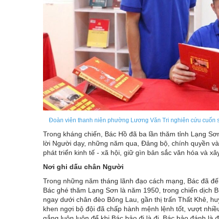
Đoàn viên thanh niên phường Lương Văn Tri nghiên cứu cuốn sác
Trong kháng chiến, Bác Hồ đã ba lần thăm tỉnh Lạng Sơ
lời Người dạy, những năm qua, Đảng bộ, chính quyền và N
phát triển kinh tế - xã hội, giữ gìn bản sắc văn hóa và 
Nơi ghi dấu chân Người
Trong những năm tháng lãnh đạo cách mạng, Bác đã đến
Bác ghé thăm Lạng Sơn là năm 1950, trong chiến dịch Biê
ngay dưới chân đèo Bông Lau, gần thị trấn Thất Khê, hu
khen ngợi bộ đội đã chấp hành mệnh lệnh tốt, vượt nhiề
gắng luôn luôn để khi Bác bảo đi là đi, Bác bảo đánh là 