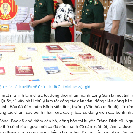
iệu cuốn sách tư liệu về Chủ tịch Hồ Chí Minh tới độc giả
g mặt mà tỉnh làm chưa tốt đồng thời nhấn mạnh Lạng Sơn là một tỉnh 
g Quốc, vì vậy phải chú ý làm tốt công tác dân vận, động viên đồng bào
ít tinh, Bác đã đến thăm Bệnh viện tỉnh, trường Văn hóa quân đội, Trườ
ông tác chăm sóc bệnh nhân của các y, bác sĩ, động viên các bệnh nhâ
Bằng, Bác đã ghé thăm cán bộ, đồng bào tại huyện Tràng Định cũ. Ng
 thế có nhiều người mới có đủ sức mạnh để sản xuất tốt, làm ra được
cải thiện, đóng góp được nhiều cho xã hội. Bác ân cần căn dặn: Bác n