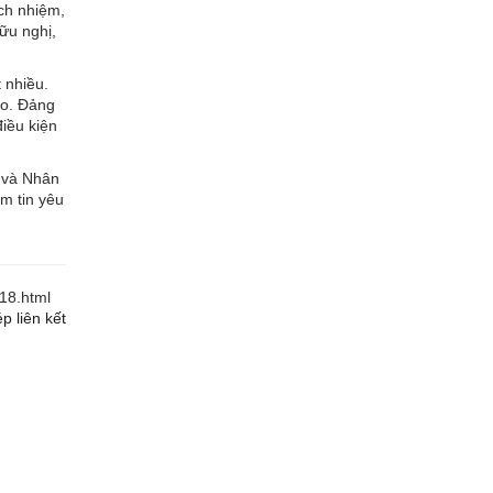
ách nhiệm,
ữu nghị,
 nhiều.
ao. Đảng
điều kiện
 và Nhân
m tin yêu
018.html
p liên kết