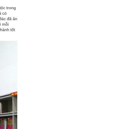
tộc trong
ã có
 Bác đã ân
ì mỗi
thành tốt