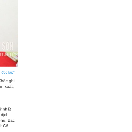
 độc lập"
Khắc ghi
ản xuất,
ứ nhất
 dịch
phủ, Bác
i: Cố