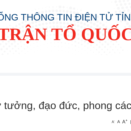
ỔNG THÔNG TIN ĐIỆN TỬ TỈ
TRẬN TỔ QUỐC
ư tưởng, đạo đức, phong cá
+
A
-
A
A