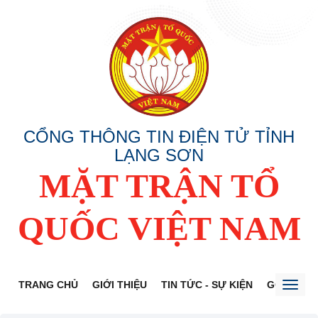
CỔNG THÔNG TIN ĐIỆN TỬ TỈNH
LẠNG SƠN
MẶT TRẬN TỔ
QUỐC VIỆT NAM
TRANG CHỦ
GIỚI THIỆU
TIN TỨC - SỰ KIỆN
GÓP Ý DỰ
Toggl
naviga