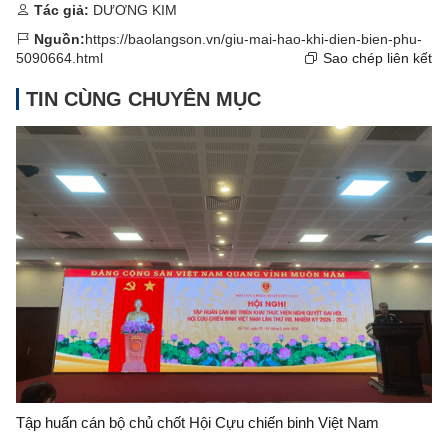
Tác giả:
DƯƠNG KIM
Nguồn:
https://baolangson.vn/giu-mai-hao-khi-dien-bien-phu-
5090664.html
Sao chép liên kết
TIN CÙNG CHUYÊN MỤC
Tập huấn cán bộ chủ chốt Hội Cựu chiến binh Việt Nam