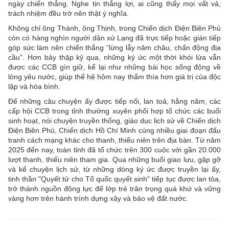
ngày chiến thắng. Nghe tin thắng lợi, ai cũng thấy mọi vất vả,
trách nhiệm đều trở nên thật ý nghĩa.
Không chỉ ông Thành, ông Thịnh, trong Chiến dịch Điện Biên Phủ
còn có hàng nghìn người dân xứ Lạng đã trực tiếp hoặc gián tiếp
góp sức làm nên chiến thắng “lừng lẫy năm châu, chấn động địa
cầu”. Hơn bảy thập kỷ qua, những ký ức một thời khói lửa vẫn
được các CCB gìn giữ, kể lại như những bài học sống động về
lòng yêu nước, giúp thế hệ hôm nay thấm thía hơn giá trị của độc
lập và hòa bình.
Để những câu chuyện ấy được tiếp nối, lan toả, hằng năm, các
cấp hội CCB trong tỉnh thường xuyên phối hợp tổ chức các buổi
sinh hoạt, nói chuyện truyền thống, giáo dục lịch sử về Chiến dịch
Điện Biên Phủ, Chiến dịch Hồ Chí Minh cùng nhiều giai đoạn đấu
tranh cách mạng khác cho thanh, thiếu niên trên địa bàn. Từ năm
2025 đến nay, toàn tỉnh đã tổ chức trên 300 cuộc với gần 20.000
lượt thanh, thiếu niên tham gia. Qua những buổi giao lưu, gặp gỡ
và kể chuyện lịch sử, từ những dòng ký ức được truyền lại ấy,
tinh thần "Quyết tử cho Tổ quốc quyết sinh" tiếp tục được lan tỏa,
trở thành nguồn động lực để lớp trẻ trân trọng quá khứ và vững
vàng hơn trên hành trình dựng xây và bảo vệ đất nước.