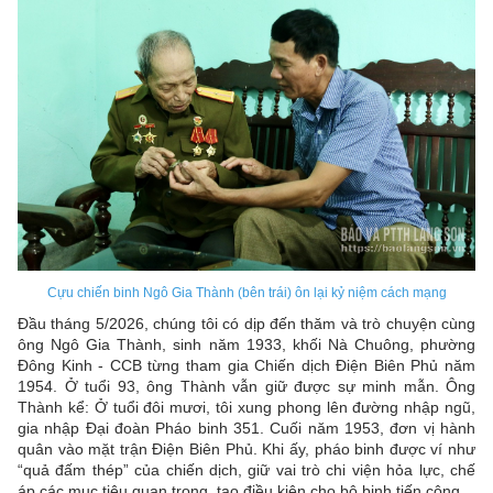
Cựu chiến binh Ngô Gia Thành (bên trái) ôn lại kỷ niệm cách mạng
Đầu tháng 5/2026, chúng tôi có dịp đến thăm và trò chuyện cùng
ông Ngô Gia Thành, sinh năm 1933, khối Nà Chuông, phường
Đông Kinh - CCB từng tham gia Chiến dịch Điện Biên Phủ năm
1954. Ở tuổi 93, ông Thành vẫn giữ được sự minh mẫn. Ông
Thành kể: Ở tuổi đôi mươi, tôi xung phong lên đường nhập ngũ,
gia nhập Đại đoàn Pháo binh 351. Cuối năm 1953, đơn vị hành
quân vào mặt trận Điện Biên Phủ. Khi ấy, pháo binh được ví như
“quả đấm thép” của chiến dịch, giữ vai trò chi viện hỏa lực, chế
áp các mục tiêu quan trọng, tạo điều kiện cho bộ binh tiến công.