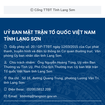
Ⓒ Cổng TTĐT Tỉnh Lạng Sơn
UỶ BAN MẶT TRẬN TỔ QUỐC VIỆT NAM
TỈNH LẠNG SƠN
Giấy phép số:
20 / GP-TTĐT ngày 12/03/2015 của Cục phát
thanh, truyền hình và điện tử thông tin Cơ quan thường trực: Văn
phòng Ủy ban nhân dân tỉnh Lạng Sơn.
Chịu trách nhiệm:
Ông Nguyễn Hoàng Tùng, Uỷ viên Ban
Thường vụ Tỉnh Uỷ, Phó Chủ tịch Thường trực Uỷ ban Mặt trận
Tổ quốc Việt Nam tỉnh Lạng Sơn
Địa chỉ:
Số 16, đường Quang Trung, phường Lương Văn Tri,
tỉnh Lạng Sơn
Điện thoại:
(0205)3812.209
Email:
bbtmttq@langson.gov.vn