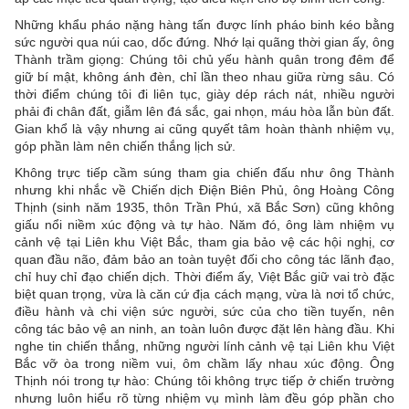
Những khẩu pháo nặng hàng tấn được lính pháo binh kéo bằng
sức người qua núi cao, dốc đứng. Nhớ lại quãng thời gian ấy, ông
Thành trầm giọng: Chúng tôi chủ yếu hành quân trong đêm để
giữ bí mật, không ánh đèn, chỉ lần theo nhau giữa rừng sâu. Có
thời điểm chúng tôi đi liên tục, giày dép rách nát, nhiều người
phải đi chân đất, giẫm lên đá sắc, gai nhọn, máu hòa lẫn bùn đất.
Gian khổ là vậy nhưng ai cũng quyết tâm hoàn thành nhiệm vụ,
góp phần làm nên chiến thắng lịch sử.
Không trực tiếp cầm súng tham gia chiến đấu như ông Thành
nhưng khi nhắc về Chiến dịch Điện Biên Phủ, ông Hoàng Công
Thịnh (sinh năm 1935, thôn Trần Phú, xã Bắc Sơn) cũng không
giấu nổi niềm xúc động và tự hào. Năm đó, ông làm nhiệm vụ
cảnh vệ tại Liên khu Việt Bắc, tham gia bảo vệ các hội nghị, cơ
quan đầu não, đảm bảo an toàn tuyệt đối cho công tác lãnh đạo,
chỉ huy chỉ đạo chiến dịch. Thời điểm ấy, Việt Bắc giữ vai trò đặc
biệt quan trọng, vừa là căn cứ địa cách mạng, vừa là nơi tổ chức,
điều hành và chi viện sức người, sức của cho tiền tuyến, nên
công tác bảo vệ an ninh, an toàn luôn được đặt lên hàng đầu. Khi
nghe tin chiến thắng, những người lính cảnh vệ tại Liên khu Việt
Bắc vỡ òa trong niềm vui, ôm chầm lấy nhau xúc động. Ông
Thịnh nói trong tự hào: Chúng tôi không trực tiếp ở chiến trường
nhưng luôn hiểu rõ từng nhiệm vụ mình làm đều góp phần cho