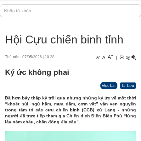
Hội Cựu chiến binh tỉnh
+
A
-
A
|
Thứ năm, 07/05/2026
|
10:28
A
Ký ức không phai
Đọc bài
Lưu
Đã hơn bảy thập kỷ trôi qua nhưng những ký ức về một thời
“khoét núi, ngủ hầm, mưa dầm, cơm vắt” vẫn vẹn nguyên
trong tâm trí các cựu chiến binh (CCB) xứ Lạng - những
người đã trực tiếp tham gia Chiến dịch Điện Biên Phủ “lừng
lẫy năm châu, chấn động địa cầu”.