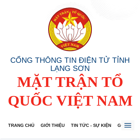
CỔNG THÔNG TIN ĐIỆN TỬ TỈNH
LẠNG SƠN
MẶT TRẬN TỔ
QUỐC VIỆT NAM
TRANG CHỦ
GIỚI THIỆU
TIN TỨC - SỰ KIỆN
GÓP Ý DỰ
Toggl
naviga