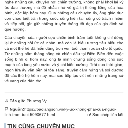
nghe những câu chuyện nơi chiến trường, không phải khơi lại ký
ức đau thương mà để nhắc nhở về giá trị thiêng liêng của hòa
bình, độc lập hôm nay. Qua những câu chuyện ấy, ông giáo dục
con cháu biết trân trọng cuộc sống hiện tại, sống có trách nhiệm
và tiếp nối, gìn giữ những truyền thống tốt đẹp của gia đình và
quê hương.
Câu chuyện của người cựu chiến binh trăm tuổi không chỉ dừng
lại ở những hồi ức cá nhân, mà còn là biểu tượng tiêu biểu cho
cả một thế hệ đã hiến dâng trọn vẹn tuổi thanh xuân cho tổ quốc.
Từ những năm tháng sống và chiến đấu tại Điện Biên đến cuộc
sống bình dị hôm nay, ông là minh chứng sống động cho sức
mạnh của lòng yêu nước và ý chí kiên cường. Trải qua thời gian,
ngọn lửa ấy vẫn bền bỉ tỏa sáng, truyền cảm hứng và soi đường
để các thế hệ hôm nay, mai sau tiếp tục viết nên những trang sử
vẻ vang của dân tộc.
Tác giả:
Phương Vy
Nguồn:
https://baolangson.vn/ky-uc-khong-phai-cua-nguoi-
linh-tram-tuoi-5090677.html
Sao chép liên kết
TIN CÙNG CHUYÊN MỤC