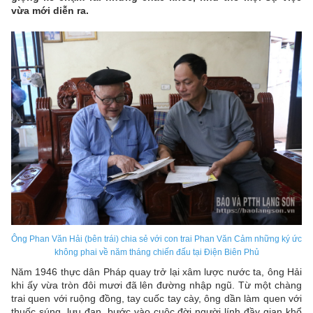
vừa mới diễn ra.
Ông Phan Văn Hải (bên trái) chia sẻ với con trai Phan Văn Cảm những ký ức
không phai về năm tháng chiến đấu tại Điện Biên Phủ
Năm 1946 thực dân Pháp quay trở lại xâm lược nước ta, ông Hải
khi ấy vừa tròn đôi mươi đã lên đường nhập ngũ. Từ một chàng
trai quen với ruộng đồng, tay cuốc tay cày, ông dần làm quen với
thuốc súng, lựu đạn, bước vào cuộc đời người lính đầy gian khổ