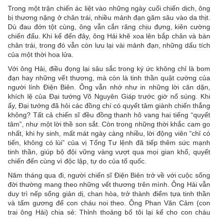
Trong một trận chiến ác liệt vào những ngày cuối chiến dịch, ông
bị thương nặng ở chân trái, nhiều mảnh đạn găm sâu vào da thịt.
Dù đau đớn tột cùng, ông vẫn cắn răng chịu đựng, kiên cường
chiến đấu. Khi kể đến đây, ông Hải khẽ xoa lên bắp chân và bàn
chân trái, trong đó vẫn còn lưu lại vài mảnh đạn, những dấu tích
của một thời hoa lửa.
Với ông Hải, điều đọng lại sâu sắc trong ký ức không chỉ là bom
đạn hay những vết thương, mà còn là tinh thần quật cường của
người lính Điện Biên. Ông vẫn nhớ như in những lời căn dặn,
khích lệ của Đại tướng Võ Nguyên Giáp trước giờ nổ súng. Khi
ấy, Đại tướng đã hỏi các đồng chí có quyết tâm giành chiến thắng
không? Tất cả chiến sĩ đều đồng thanh hô vang hai tiếng “quyết
tâm”, như một lời thề son sắt. Còn trong những thời khắc cam go
nhất, khi hy sinh, mất mát ngày càng nhiều, lời động viên “chỉ có
tiến, không có lùi” của vị Tổng Tư lệnh đã tiếp thêm sức mạnh
tinh thần, giúp bộ đội vững vàng vượt qua mọi gian khổ, quyết
chiến đến cùng vì độc lập, tự do của tổ quốc.
Năm tháng qua đi, người chiến sĩ Điện Biên trở về với cuộc sống
đời thường mang theo những vết thương trên mình. Ông Hải vẫn
duy trì nếp sống giản dị, chan hòa, trở thành điểm tựa tinh thần
và tấm gương để con cháu noi theo. Ông Phan Văn Cảm (con
trai ông Hải) chia sẻ: Thỉnh thoảng bố tôi lại kể cho con cháu