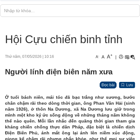
Hội Cựu chiến binh tỉnh
+
A
-
A
|
Thứ năm, 07/05/2026
|
10:16
A
Người lính điện biên năm xưa
Đọc bài
Lưu
Ở tuổi bách niên, mái tóc đã bạc trắng như sương, bước
chân chậm rãi theo dòng thời gian, ông Phan Văn Hải (sinh
năm 1926), ở thôn Na Dương, xã Na Dương lưu giữ trong
mình một kho ký ức sống động về những tháng năm không
thể nào quên. Mỗi lần nhắc đến quãng thời gian tham gia
kháng chiến chống thực dân Pháp, đặc biệt là chiến dịch
Điện Biên Phủ, ánh mắt ông lại ánh lên niềm xúc động,
giọng kể chậm rãi nhưng chắc khỏe, như thể mọi sự việc