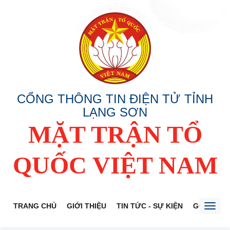
CỔNG THÔNG TIN ĐIỆN TỬ TỈNH
LẠNG SƠN
MẶT TRẬN TỔ
QUỐC VIỆT NAM
TRANG CHỦ
GIỚI THIỆU
TIN TỨC - SỰ KIỆN
GÓP Ý DỰ
Toggl
naviga