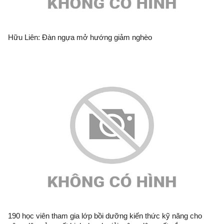
Hữu Liên: Đàn ngựa mở hướng giảm nghèo
190 học viên tham gia lớp bồi dưỡng kiến thức kỹ năng cho