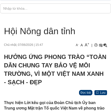
Hội Nông dân tỉnh
+
A
-
A
|
Chủ nhật, 07/06/2026
|
15:47
A
HƯỞNG ỨNG PHONG TRÀO “TOÀN
DÂN CHUNG TAY BẢO VỆ MÔI
TRƯỜNG, VÌ MỘT VIỆT NAM XANH
- SẠCH - ĐẸP
Đọc bài
Lưu
Thực hiện Lời kêu gọi của Đoàn Chủ tịch Ủy ban
Trung ương Mặt trận Tổ quốc Việt Nam về phong trào