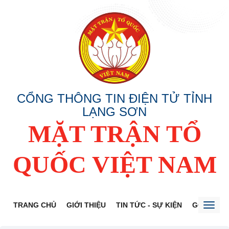
CỔNG THÔNG TIN ĐIỆN TỬ TỈNH
LẠNG SƠN
MẶT TRẬN TỔ
QUỐC VIỆT NAM
TRANG CHỦ
GIỚI THIỆU
TIN TỨC - SỰ KIỆN
GÓP Ý DỰ
Toggl
naviga