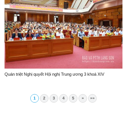
Quán triệt Nghị quyết Hội nghị Trung ương 3 khoá XIV
1
2
3
4
5
»
»»