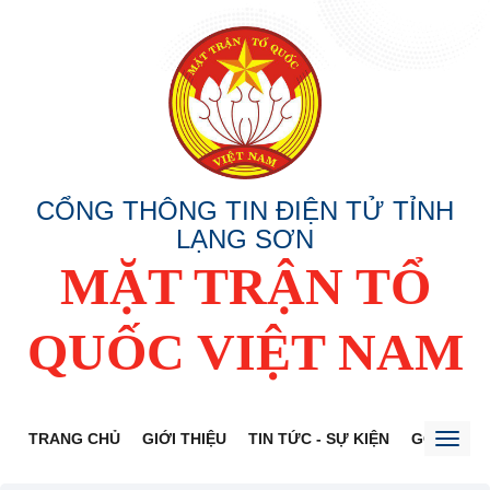
CỔNG THÔNG TIN ĐIỆN TỬ TỈNH
LẠNG SƠN
MẶT TRẬN TỔ
QUỐC VIỆT NAM
TRANG CHỦ
GIỚI THIỆU
TIN TỨC - SỰ KIỆN
GÓP Ý DỰ
Toggl
naviga