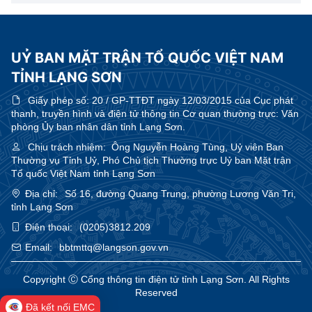
UỶ BAN MẶT TRẬN TỔ QUỐC VIỆT NAM
TỈNH LẠNG SƠN
Giấy phép số:
20 / GP-TTĐT ngày 12/03/2015 của Cục phát
thanh, truyền hình và điện tử thông tin Cơ quan thường trực: Văn
phòng Ủy ban nhân dân tỉnh Lạng Sơn.
Chịu trách nhiệm:
Ông Nguyễn Hoàng Tùng, Uỷ viên Ban
Thường vụ Tỉnh Uỷ, Phó Chủ tịch Thường trực Uỷ ban Mặt trận
Tổ quốc Việt Nam tỉnh Lạng Sơn
Địa chỉ:
Số 16, đường Quang Trung, phường Lương Văn Tri,
tỉnh Lạng Sơn
Điện thoại:
(0205)3812.209
Email:
bbtmttq@langson.gov.vn
Copyright Ⓒ Cổng thông tin điện tử tỉnh Lạng Sơn. All Rights
Reserved
Đã kết nối EMC