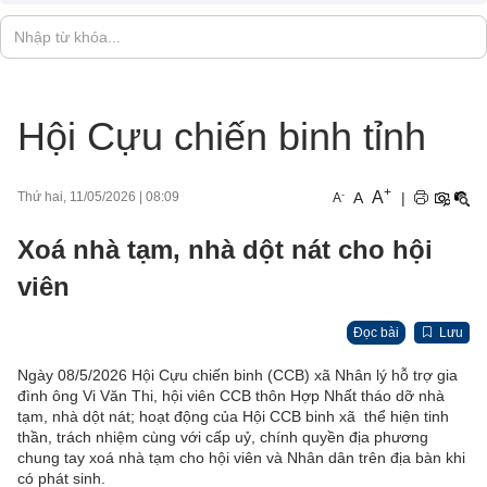
Hội Cựu chiến binh tỉnh
+
A
-
A
|
Thứ hai, 11/05/2026
|
08:09
A
Xoá nhà tạm, nhà dột nát cho hội
viên
Đọc bài
Lưu
Ngày 08/5/2026 Hội Cựu chiến binh (CCB) xã Nhân lý hỗ trợ gia
đình ông Vi Văn Thi, hội viên CCB thôn Hợp Nhất tháo dỡ nhà
tạm, nhà dột nát; hoạt động của Hội CCB binh xã thể hiện tinh
thần, trách nhiệm cùng với cấp uỷ, chính quyền địa phương
chung tay xoá nhà tạm cho hội viên và Nhân dân trên địa bàn khi
có phát sinh.