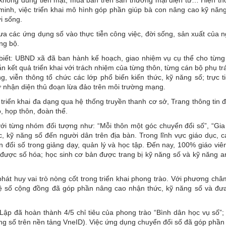
 minh, việc triển khai mô hình góp phần giúp bà con nâng cao kỹ năng
ời sống.
ưa các ứng dụng số vào thực tiễn công việc, đời sống, sản xuất của 
ng bộ.
biết: UBND xã đã ban hành kế hoạch, giao nhiệm vụ cụ thể cho từng
ắn kết quả triển khai với trách nhiệm của từng thôn, từng cán bộ phụ t
, viễn thông tổ chức các lớp phổ biến kiến thức, kỹ năng số; trực t
ư nhận diện thủ đoạn lừa đảo trên môi trường mạng.
iển khai đa dạng qua hệ thống truyền thanh cơ sở, Trang thông tin đ
ộ, họp thôn, đoàn thể.
ới từng nhóm đối tượng như: “Mỗi thôn một góc chuyển đổi số”, “Gia 
, kỹ năng số đến người dân trên địa bàn. Trong lĩnh vực giáo dục, c
đổi số trong giảng dạy, quản lý và học tập. Đến nay, 100% giáo viê
được số hóa; học sinh cơ bản được trang bị kỹ năng số và kỹ năng an
hát huy vai trò nòng cốt trong triển khai phong trào. Với phương châ
ệ số cộng đồng đã góp phần nâng cao nhận thức, kỹ năng số và đư
Lập đã hoàn thành 4/5 chỉ tiêu của phong trào “Bình dân học vụ số”; 
ăng số trên nền tảng VneID). Việc ứng dụng chuyển đổi số đã góp phầ