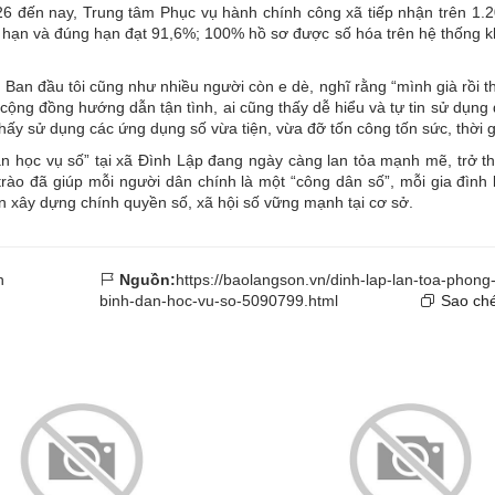
26 đến nay, Trung tâm Phục vụ hành chính công xã tiếp nhận trên 1.2
ước hạn và đúng hạn đạt 91,6%; 100% hồ sơ được số hóa trên hệ thống k
Ban đầu tôi cũng như nhiều người còn e dè, nghĩ rằng “mình già rồi t
cộng đồng hướng dẫn tận tình, ai cũng thấy dễ hiểu và tự tin sử dụng 
hấy sử dụng các ứng dụng số vừa tiện, vừa đỡ tốn công tốn sức, thời 
dân học vụ số” tại xã Đình Lập đang ngày càng lan tỏa mạnh mẽ, trở t
rào đã giúp mỗi người dân chính là một “công dân số”, mỗi gia đình l
 xây dựng chính quyền số, xã hội số vững mạnh tại cơ sở.
h
Nguồn:
https://baolangson.vn/dinh-lap-lan-toa-phong-
binh-dan-hoc-vu-so-5090799.html
Sao ché