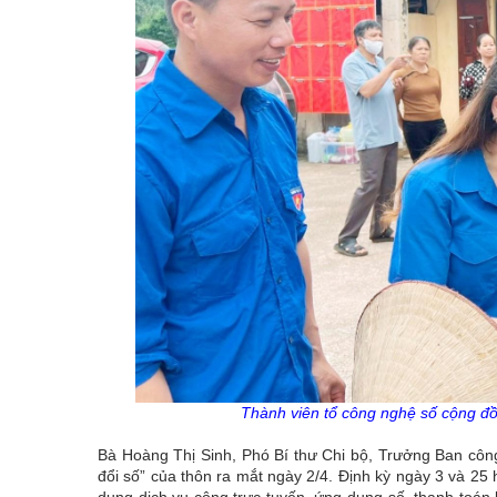
Thành viên tổ công nghệ số cộng đ
Bà Hoàng Thị Sinh, Phó Bí thư Chi bộ, Trưởng Ban công
đổi số” của thôn ra mắt ngày 2/4. Định kỳ ngày 3 và 25
dụng dịch vụ công trực tuyến, ứng dụng số, thanh toán