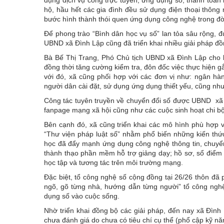
hộ, hầu hết các gia đình đều sử dụng điện thoại thông
bước hình thành thói quen ứng dụng công nghệ trong đ
Để phong trào “Bình dân học vụ số” lan tỏa sâu rộng, đ
UBND xã Đình Lập cũng đã triển khai nhiều giải pháp đồ
Bà Bế Thị Trang, Phó Chủ tịch UBND xã Đình Lập cho 
đồng thời tăng cường kiểm tra, đôn đốc việc thực hiện g
với đó, xã cũng phối hợp với các đơn vị như: ngân hàng
người dân cài đặt, sử dụng ứng dụng thiết yếu, cũng nh
Công tác tuyên truyền về chuyển đổi số được UBND xã tr
fanpage mạng xã hội cũng như các cuộc sinh hoạt chi b
Bên cạnh đó, xã cũng triển khai các mô hình phù hợp v
“Thư viện pháp luật số” nhằm phổ biến những kiến thức
học đã đẩy mạnh ứng dụng công nghệ thông tin, chuyển 
thành thạo phần mềm hỗ trợ giảng dạy; hồ sơ, sổ điểm 
học tập và tương tác trên môi trường mạng.
Đặc biệt, tổ công nghệ số cộng đồng tại 26/26 thôn đã p
ngõ, gõ từng nhà, hướng dẫn từng người” tổ công ngh
dụng số vào cuộc sống.
Nhờ triển khai đồng bộ các giải pháp, đến nay xã Đình 
chưa đánh giá do chưa có tiêu chí cụ thể (phổ cập kỹ n