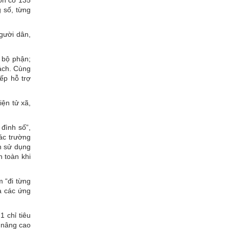
 số, từng
người dân,
 bộ phận;
rách. Cùng
iếp hỗ trợ
iện tử xã,
đình số”,
ác trường
n sử dụng
 toàn khi
m “đi từng
a các ứng
1 chỉ tiêu
n nâng cao