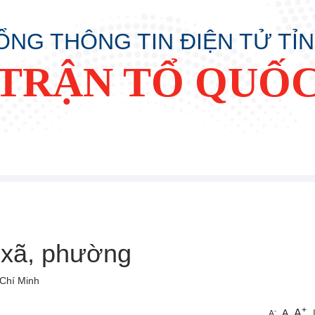
ỔNG THÔNG TIN ĐIỆN TỬ TỈ
TRẬN TỔ QUỐC
xã, phường
 Chí Minh
+
A
-
A
A