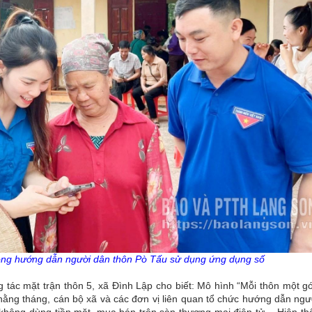
ồng hướng dẫn người dân thôn
Pò
Tấu sử dụng ứng dụng số
 tác mặt trận thôn 5, xã Đình Lập cho biết: Mô hình “Mỗi thôn một g
 hằng tháng, cán bộ xã và các đơn vị liên quan tổ chức hướng dẫn ng
 không dùng tiền mặt, mua bán trên sàn thương mại điện tử… Hiện th