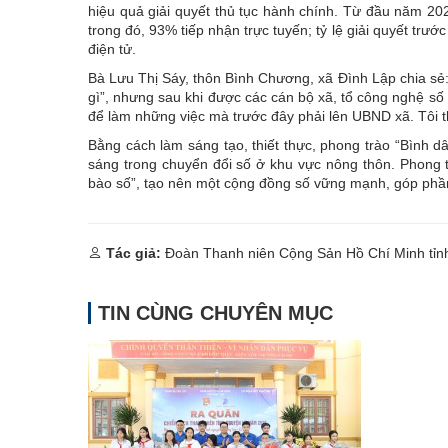
hiệu quả giải quyết thủ tục hành chính. Từ đầu năm 20
trong đó, 93% tiếp nhận trực tuyến; tỷ lệ giải quyết tr
điện tử.
Bà Lưu Thị Sáy, thôn Bình Chương, xã Đình Lập chia sẻ: 
gì”, nhưng sau khi được các cán bộ xã, tổ công nghệ số 
để làm những việc mà trước đây phải lên UBND xã. Tôi t
Bằng cách làm sáng tạo, thiết thực, phong trào “Bình 
sáng trong chuyển đổi số ở khu vực nông thôn. Phong t
bào số”, tạo nên một cộng đồng số vững mạnh, góp phần
Tác giả:
Đoàn Thanh niên Cộng Sản Hồ Chí Minh tỉn
TIN CÙNG CHUYÊN MỤC