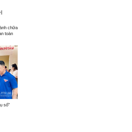
hành chữa
an toàn
ụ số”