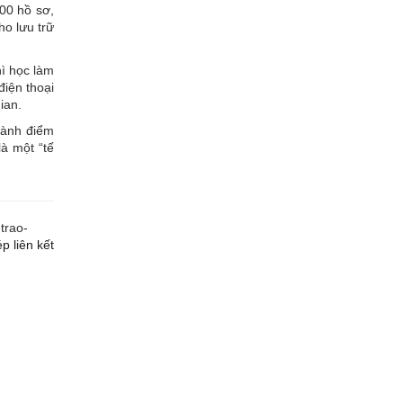
00 hồ sơ,
ho lưu trữ
hì học làm
điện thoại
gian.
hành điểm
à một “tế
trao-
p liên kết