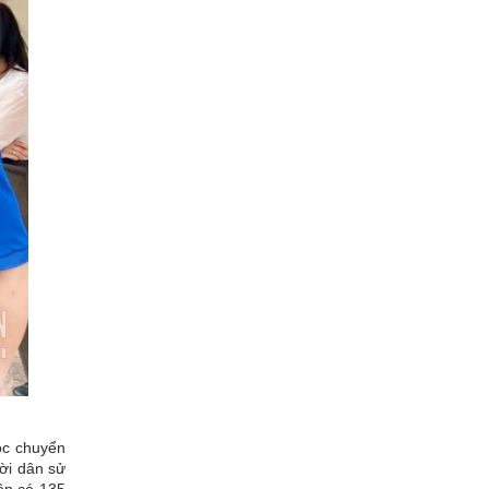
óc chuyển
ười dân sử
ôn có 135