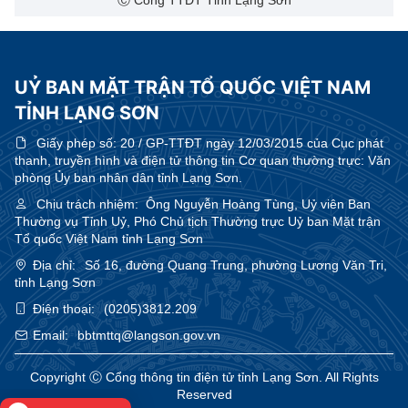
Ⓒ Cổng TTĐT Tỉnh Lạng Sơn
UỶ BAN MẶT TRẬN TỔ QUỐC VIỆT NAM
TỈNH LẠNG SƠN
Giấy phép số:
20 / GP-TTĐT ngày 12/03/2015 của Cục phát
thanh, truyền hình và điện tử thông tin Cơ quan thường trực: Văn
phòng Ủy ban nhân dân tỉnh Lạng Sơn.
Chịu trách nhiệm:
Ông Nguyễn Hoàng Tùng, Uỷ viên Ban
Thường vụ Tỉnh Uỷ, Phó Chủ tịch Thường trực Uỷ ban Mặt trận
Tổ quốc Việt Nam tỉnh Lạng Sơn
Địa chỉ:
Số 16, đường Quang Trung, phường Lương Văn Tri,
tỉnh Lạng Sơn
Điện thoại:
(0205)3812.209
Email:
bbtmttq@langson.gov.vn
Copyright Ⓒ Cổng thông tin điện tử tỉnh Lạng Sơn. All Rights
Reserved