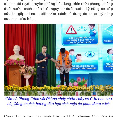
an tỉnh đã tuyên truyền những nội dung: kiến thức phòng, chống
đuối nước; cách nhận biết nguy cơ đuối nước; kỹ năng sơ cấp
cứu khi gặp tai nạn đuối nước; cách sử dụng áo phao, kỹ năng
cứu nạn, cứu hộ…
Cán bộ Phòng Cảnh sát Phòng cháy chữa cháy và Cứu nạn cứu
hộ, Công an tỉnh hướng dẫn học sinh mặc áo phao đúng cách
Cùng đó, các em học sinh Trường THPT chuyên Chu Văn An