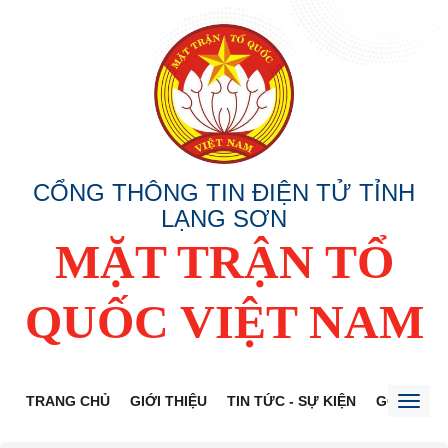
CỔNG THÔNG TIN ĐIỆN TỬ TỈNH
LẠNG SƠN
MẶT TRẬN TỔ
QUỐC VIỆT NAM
TRANG CHỦ
GIỚI THIỆU
TIN TỨC - SỰ KIỆN
GÓP Ý DỰ
Toggl
naviga