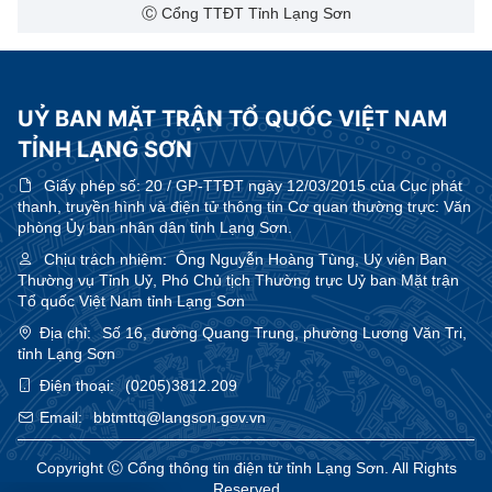
Ⓒ Cổng TTĐT Tỉnh Lạng Sơn
UỶ BAN MẶT TRẬN TỔ QUỐC VIỆT NAM
TỈNH LẠNG SƠN
Giấy phép số:
20 / GP-TTĐT ngày 12/03/2015 của Cục phát
thanh, truyền hình và điện tử thông tin Cơ quan thường trực: Văn
phòng Ủy ban nhân dân tỉnh Lạng Sơn.
Chịu trách nhiệm:
Ông Nguyễn Hoàng Tùng, Uỷ viên Ban
Thường vụ Tỉnh Uỷ, Phó Chủ tịch Thường trực Uỷ ban Mặt trận
Tổ quốc Việt Nam tỉnh Lạng Sơn
Địa chỉ:
Số 16, đường Quang Trung, phường Lương Văn Tri,
tỉnh Lạng Sơn
Điện thoại:
(0205)3812.209
Email:
bbtmttq@langson.gov.vn
Copyright Ⓒ Cổng thông tin điện tử tỉnh Lạng Sơn. All Rights
Reserved