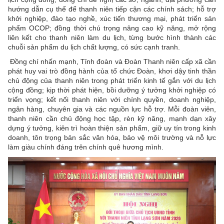
hướng dẫn cụ thể để thanh niên tiếp cận các chính sách; hỗ trợ
khởi nghiệp, đào tạo nghề, xúc tiến thương mại, phát triển sản
phẩm OCOP; đồng thời chú trọng nâng cao kỹ năng, mở rộng
liên kết cho thanh niên làm du lịch, từng bước hình thành các
chuỗi sản phẩm du lịch chất lượng, có sức cạnh tranh.
Đồng chí nhấn mạnh, Tỉnh đoàn và Đoàn Thanh niên cấp xã cần
phát huy vai trò đồng hành của tổ chức Đoàn, khơi dậy tinh thần
chủ động của thanh niên trong phát triển kinh tế gắn với du lịch
cộng đồng; kịp thời phát hiện, bồi dưỡng ý tưởng khởi nghiệp có
triển vọng; kết nối thanh niên với chính quyền, doanh nghiệp,
ngân hàng, chuyên gia và các nguồn lực hỗ trợ. Mỗi đoàn viên,
thanh niên cần chủ động học tập, rèn kỹ năng, mạnh dạn xây
dựng ý tưởng, kiên trì hoàn thiện sản phẩm, giữ uy tín trong kinh
doanh, tôn trọng bản sắc văn hóa, bảo vệ môi trường và nỗ lực
làm giàu chính đáng trên chính quê hương mình.