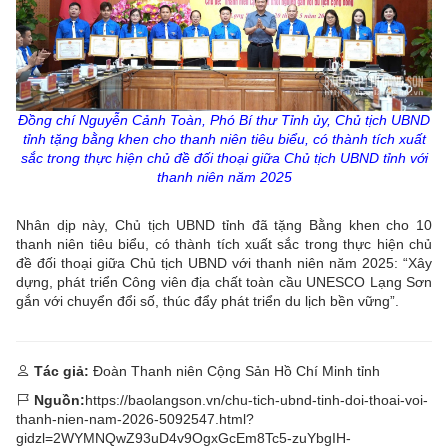
Đồng chí Nguyễn Cảnh Toàn, Phó Bí thư Tỉnh
ủy
, Chủ tịch UBND
tỉnh tặng bằng khen cho thanh niên tiêu biểu, có thành tích xuất
sắc trong thực hiện chủ đề đối thoại giữa Chủ tịch UBND tỉnh với
thanh niên năm 2025
Nhân dịp này, Chủ tịch UBND tỉnh đã tặng Bằng khen cho 10
thanh niên tiêu biểu, có thành tích xuất sắc trong thực hiện chủ
đề đối thoại giữa Chủ tịch UBND với thanh niên năm 2025: “Xây
dựng, phát triển Công viên địa chất toàn cầu UNESCO Lạng Sơn
gắn với chuyển đổi số, thúc đẩy phát triển du lịch bền vững”.
Tác giả:
Đoàn Thanh niên Cộng Sản Hồ Chí Minh tỉnh
Nguồn:
https://baolangson.vn/chu-tich-ubnd-tinh-doi-thoai-voi-
thanh-nien-nam-2026-5092547.html?
gidzl=2WYMNQwZ93uD4v9OgxGcEm8Tc5-zuYbgIH-