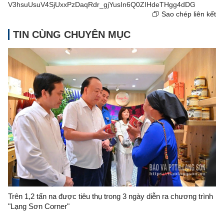
V3hsuUsuV4SjUxxPzDaqRdr_gjYusIn6Q0ZIHdeTHgg4dDG
Sao chép liên kết
TIN CÙNG CHUYÊN MỤC
Trên 1,2 tấn na được tiêu thụ trong 3 ngày diễn ra chương trình
"Lạng Sơn Corner"