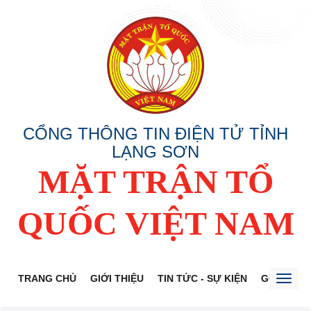
CỔNG THÔNG TIN ĐIỆN TỬ TỈNH
LẠNG SƠN
MẶT TRẬN TỔ
QUỐC VIỆT NAM
TRANG CHỦ
GIỚI THIỆU
TIN TỨC - SỰ KIỆN
GÓP Ý DỰ
Toggl
naviga