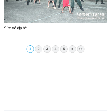
Sức trẻ dịp hè
1
2
3
4
5
»
»»