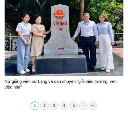
Nữ giảng viên xứ Lạng và câu chuyện “giỏi việc trường, vẹn
việc nhà”
1
2
3
4
5
»
»»