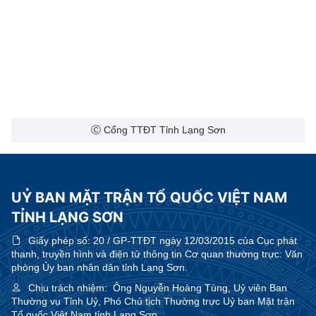
Ⓒ Cổng TTĐT Tỉnh Lạng Sơn
UỶ BAN MẶT TRẬN TỔ QUỐC VIỆT NAM
TỈNH LẠNG SƠN
Giấy phép số:
20 / GP-TTĐT ngày 12/03/2015 của Cục phát
thanh, truyền hình và điện tử thông tin Cơ quan thường trực: Văn
phòng Ủy ban nhân dân tỉnh Lạng Sơn.
Chịu trách nhiệm:
Ông Nguyễn Hoàng Tùng, Uỷ viên Ban
Thường vụ Tỉnh Uỷ, Phó Chủ tịch Thường trực Uỷ ban Mặt trận
Tổ quốc Việt Nam tỉnh Lạng Sơn