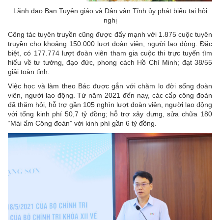
Lãnh đạo Ban Tuyên giáo và Dân vận Tỉnh ủy phát biểu tại hội
nghị
Công tác tuyên truyền cũng được đẩy mạnh với 1.875 cuộc tuyên
truyền cho khoảng 150.000 lượt đoàn viên, người lao động. Đặc
biệt, có 177.774 lượt đoàn viên tham gia cuộc thi trực tuyến tìm
hiểu về tư tưởng, đạo đức, phong cách Hồ Chí Minh; đạt 38/55
giải toàn tỉnh.
Việc học và làm theo Bác được gắn với chăm lo đời sống đoàn
viên, người lao động. Từ năm 2021 đến nay, các cấp công đoàn
đã thăm hỏi, hỗ trợ gần 105 nghìn lượt đoàn viên, người lao động
với tổng kinh phí 50,7 tỷ đồng; hỗ trợ xây dựng, sửa chữa 180
“Mái ấm Công đoàn” với kinh phí gần 6 tỷ đồng.