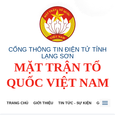
CỔNG THÔNG TIN ĐIỆN TỬ TỈNH
LẠNG SƠN
MẶT TRẬN TỔ
QUỐC VIỆT NAM
TRANG CHỦ
GIỚI THIỆU
TIN TỨC - SỰ KIỆN
GÓP Ý DỰ
Toggl
naviga